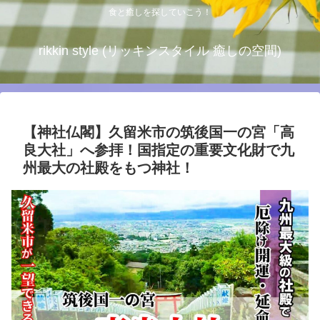
食と癒しを探していこう！
rikkin style (リッキンスタイル 癒しの空間)
【神社仏閣】久留米市の筑後国一の宮「高
良大社」へ参拝！国指定の重要文化財で九
州最大の社殿をもつ神社！