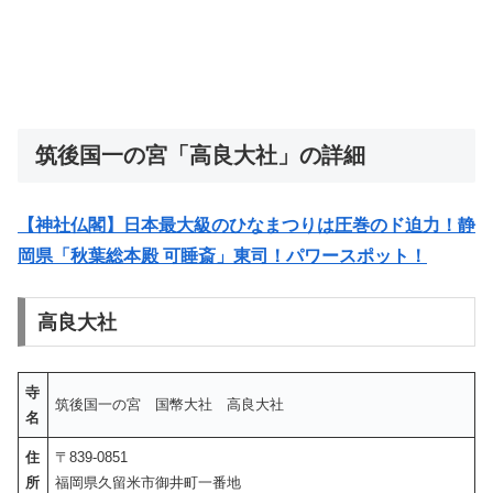
筑後国一の宮「高良大社」の詳細
【神社仏閣】日本最大級のひなまつりは圧巻のド迫力！静
岡県「秋葉総本殿 可睡斎」東司！パワースポット！
高良大社
寺
筑後国一の宮 国幣大社 高良大社
名
住
〒839-0851
所
福岡県久留米市御井町一番地