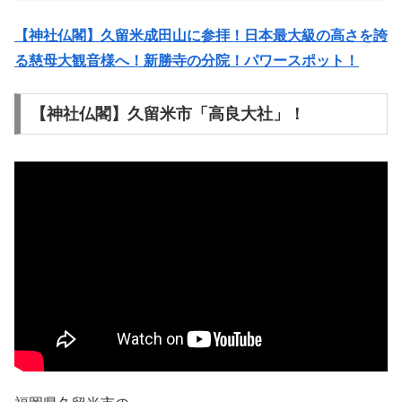
【神社仏閣】久留米成田山に参拝！日本最大級の高さを誇
る慈母大観音様へ！新勝寺の分院！パワースポット！
【神社仏閣】久留米市「高良大社」！