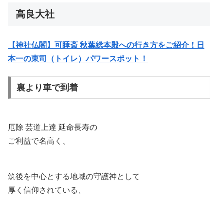
高良大社
【神社仏閣】可睡斎 秋葉総本殿への行き方をご紹介！日
本一の東司（トイレ）パワースポット！
裏より車で到着
厄除 芸道上達 延命長寿の
ご利益で名高く、
筑後を中心とする地域の守護神として
厚く信仰されている、