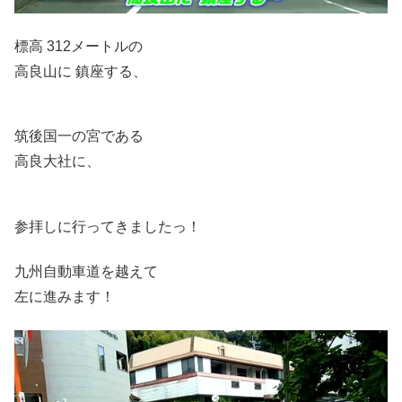
標高 312メートルの
高良山に 鎮座する、
筑後国一の宮である
高良大社に、
参拝しに行ってきましたっ！
九州自動車道を越えて
左に進みます！