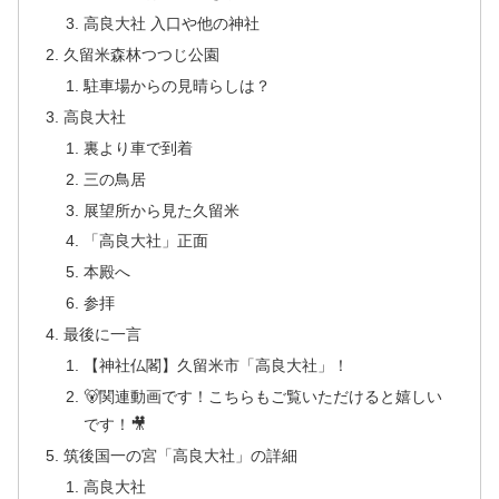
高良大社 入口や他の神社
久留米森林つつじ公園
駐車場からの見晴らしは？
高良大社
裏より車で到着
三の鳥居
展望所から見た久留米
「高良大社」正面
本殿へ
参拝
最後に一言
【神社仏閣】久留米市「高良大社」！
🐻関連動画です！こちらもご覧いただけると嬉しい
です！🎥
筑後国一の宮「高良大社」の詳細
高良大社