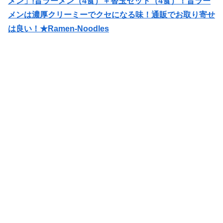
メン」!昔ラーメン（4食）＋替玉セット（4食）！昔ラー
メンは濃厚クリーミーでクセになる味！通販でお取り寄せ
は良い！★Ramen-Noodles