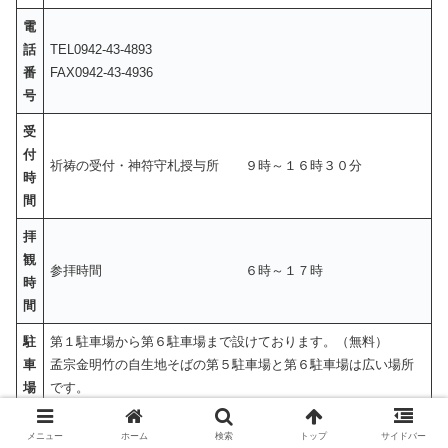
電
話
TEL0942-43-4893
番
FAX0942-43-4936
号
受
付
祈祷の受付・神符守札授与所 ９時～１６時３０分
時
間
拝
観
参拝時間 ６時～１７時
時
間
駐
第１駐車場から第６駐車場まで設けております。（無料）
車
孟宗金明竹の自生地そばの第５駐車場と第６駐車場は広い場所
場
です。
交通のご案内
メニュー
ホーム
検索
トップ
サイドバー