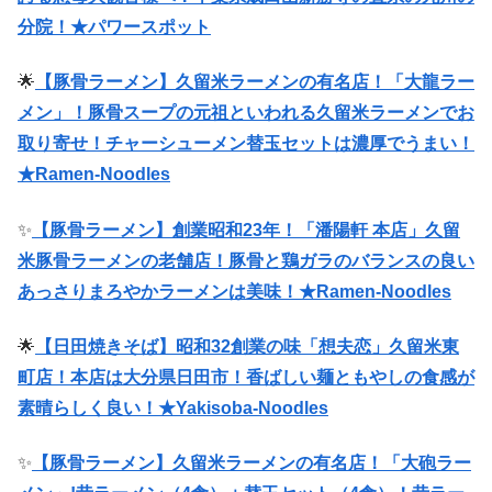
分院！★パワースポット
🌟
【豚骨ラーメン】久留米ラーメンの有名店！「大龍ラー
メン」！豚骨スープの元祖といわれる久留米ラーメンでお
取り寄せ！チャーシューメン替玉セットは濃厚でうまい！
★Ramen-Noodles
✨
【豚骨ラーメン】創業昭和23年！「潘陽軒 本店」久留
米豚骨ラーメンの老舗店！豚骨と鶏ガラのバランスの良い
あっさりまろやかラーメンは美味！★Ramen-Noodles
🌟
【日田焼きそば】昭和32創業の味「想夫恋」久留米東
町店！本店は大分県日田市！香ばしい麺ともやしの食感が
素晴らしく良い！★Yakisoba-Noodles
✨
【豚骨ラーメン】久留米ラーメンの有名店！「大砲ラー