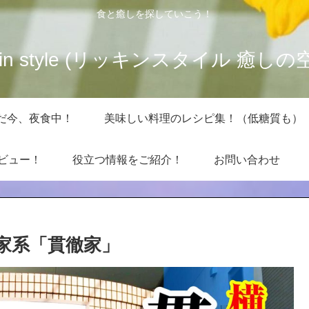
食と癒しを探していこう！
kkin style (リッキンスタイル 癒しの
だ今、夜食中！
美味しい料理のレシピ集！（低糖質も）
レビュー！
役立つ情報をご紹介！
お問い合わせ
家系「貫徹家」