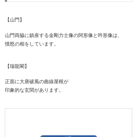
【山門】
山門両脇に鎮座する金剛力士像の阿形像と吽形像は、
憤怒の相をしています。
【瑞龍閣】
正面に大唐破風の曲線屋根が
印象的な玄関があります。