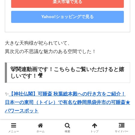
楽天市場で見る
Yahoo!ショッピングで見る
大きな天狗様が祀られていて、
異次元の不思議な魅力のある空間でした！
🐻関連動画です！こちらもご覧いただけると嬉
しいです！🎥
✨
【神社仏閣】可睡斎 秋葉総本殿への行き方をご紹介！
日本一の東司（トイレ）で有名な静岡県袋井市の可睡斎★
パワースポット
🌟
【神社仏閣】日本最大級のひなまつりは圧巻のド迫力！
メニュー
ホーム
検索
トップ
サイドバー
静岡県 「秋葉総本殿 可睡斎」日本一の東司（トイレ）も