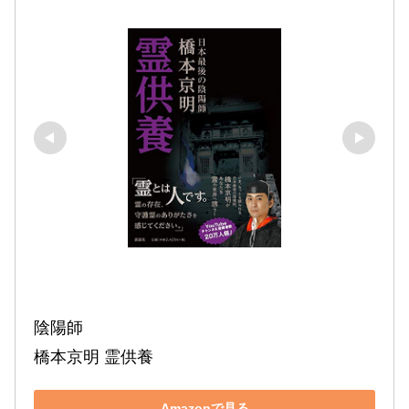
陰陽師　

橋本京明 霊供養
Amazonで見る