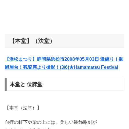
【本堂】（法堂）
【浜松まつり】静岡県浜松市2008年05月03日 激練り！御
殿屋台！観覧席より撮影！(3/6)★Hamamatsu Festival
本堂と 位牌堂
【本堂（法堂）】
向拝の軒下や梁の上には、美しい装飾彫刻が