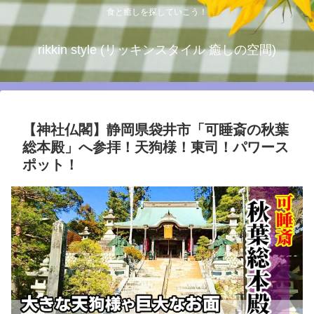
食と癒しを探していこう！
rikkin style (リッキンスタイル 癒しの空間)
【神社仏閣】静岡県袋井市「可睡斎の秋葉
総本殿」へ参拝！天狗様！東司！パワース
ポット！