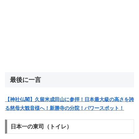
最後に一言
【神社仏閣】久留米成田山に参拝！日本最大級の高さを誇
る慈母大観音様へ！新勝寺の分院！パワースポット！
日本一の東司（トイレ）