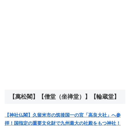
【萬松閣】【僧堂（坐禅堂）】【輪蔵堂】
【神社仏閣】久留米市の筑後国一の宮「高良大社」へ参
拝！国指定の重要文化財で九州最大の社殿をもつ神社！