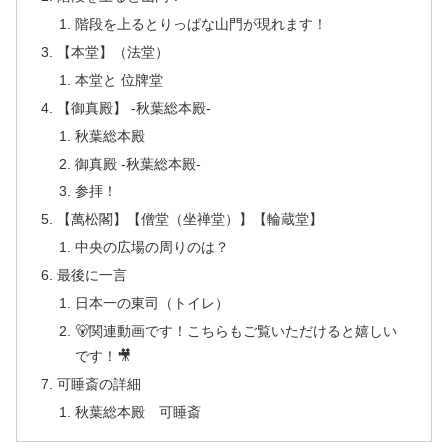
階段を上るとりっぱな山門が現れます！
【本堂】（法堂）
本堂と 位牌堂
【御真殿】 -秋葉総本殿-
秋葉総本殿
御真殿 -秋葉総本殿-
参拝！
【萬松閣】【僧堂（坐禅堂）】【輪蔵堂】
中央の広場の周りのは？
最後に一言
日本一の東司（トイレ）
🐻関連動画です！こちらもご覧いただけると嬉しい
です！🎥
可睡斎の詳細
秋葉総本殿 可睡斎