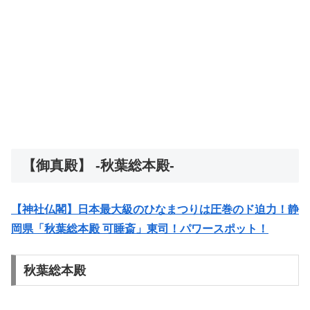
【御真殿】 -秋葉総本殿-
【神社仏閣】日本最大級のひなまつりは圧巻のド迫力！静
岡県「秋葉総本殿 可睡斎」東司！パワースポット！
秋葉総本殿