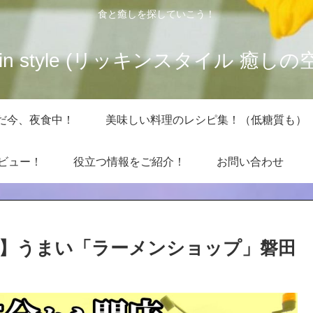
食と癒しを探していこう！
kkin style (リッキンスタイル 癒しの
だ今、夜食中！
美味しい料理のレシピ集！（低糖質も）
レビュー！
役立つ情報をご紹介！
お問い合わせ
】うまい「ラーメンショップ」磐田