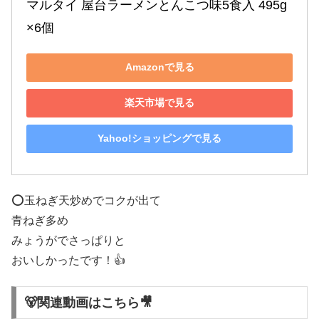
マルタイ 屋台ラーメンとんこつ味5食入 495g
×6個
Amazonで見る
楽天市場で見る
Yahoo!ショッピングで見る
⭕️玉ねぎ天炒めでコクが出て
青ねぎ多め
みょうがでさっぱりと
おいしかったです！👍
🐻関連動画はこちら🎥