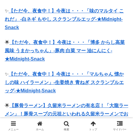
✨
【ただ今、夜食中！】今夜は・・・「味のマルタイ こ
れだ」 -白ネギ もやし スクランブルエッグ-★Midnight-
Snack
🌟
【ただ今、夜食中！】今夜は・・・「博多 からし高菜
風味 うまかっちゃん」-豚肉 白菜 マー 油にんにく-
★Midnight-Snack
✨
【ただ今、夜食中！】今夜は・・・「マルちゃん 懐か
しの味 ハイラーメン」-生姜焼き 青ねぎ スクランブルエ
ッグ-★Midnight-Snack
🌟
【豚骨ラーメン】久留米ラーメンの有名店！「大龍ラー
メン」！豚骨スープの元祖といわれる久留米ラーメンでお
取り寄せ！チャーシューメン替玉セットは濃厚でうまい！
★Ramen-Noodles
メニュー
ホーム
検索
トップ
サイドバー