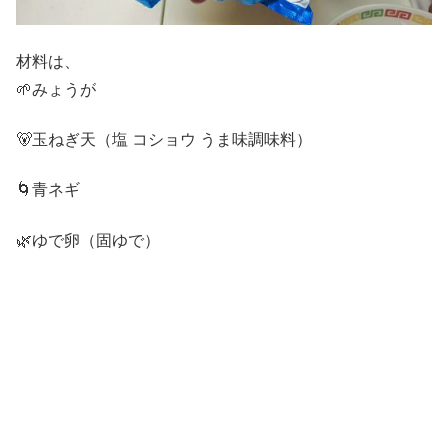
材料は、
🌱みょうが
🐻玉ねぎ天（塩 コショウ うま味調味料）
🌀青ネギ
🌿ゆで卵（固ゆで）