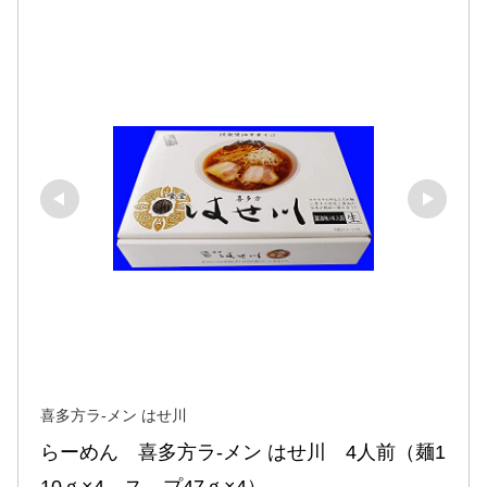
喜多方ラ-メン はせ川
らーめん　喜多方ラ-メン はせ川　4人前（麺1
10ｇ×4、ス－プ47ｇ×4）