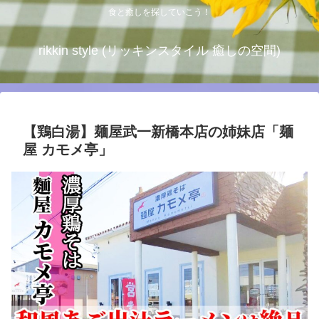
食と癒しを探していこう！
rikkin style (リッキンスタイル 癒しの空間)
【鶏白湯】麺屋武一新橋本店の姉妹店「麺
屋 カモメ亭」