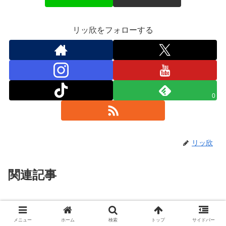
リッ欣をフォローする
0
リッ欣
関連記事
【自家製麺・瀬戸うどん】打ちた
て茹でたての讃岐うどん「瀬戸内
メニュー
ホーム
検索
トップ
サイドバー
製麺」