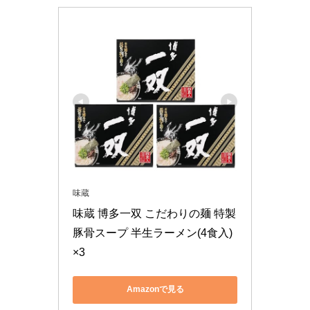
味蔵
味蔵 博多一双 こだわりの麺 特製
豚骨スープ 半生ラーメン(4食入)
×3
Amazonで見る