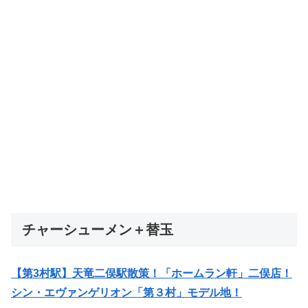
チャーシューメン＋替玉
【第3村駅】天竜二俣駅散策！「ホームラン軒」二俣店！
シン・エヴァンゲリオン「第３村」モデル地！