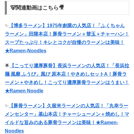
🐻関連動画はこちら🎥
✨
【博多ラーメン】1975年創業の人気店！「ふくちゃん
ラーメン」田隈本店！豚骨ラーメン＋替玉＋チャーハン！
スープたっぷり！キレとコクが自慢のラーメンは美味！
★Ramen-Noodles
🌟
【こってり濃厚豚骨】長浜ラーメンの人気店！「長浜拉
麺 風靡 ふうび」風び 原本店！やきめしセットA！豚骨ラ
ーメン＋やきめし！こってり濃厚豚骨ラーメンはうまい！
★Ramen Noodle
✨
【豚骨ラーメン】久留米ラーメンの人気店！「丸幸ラー
メンセンター」基山本店！チャーシューメン＋焼めし！マ
イルドな旨みの‌ある豚骨ラーメンは美味！★Ramen-
Noodles