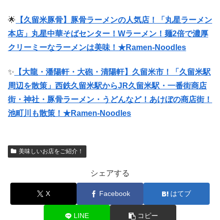
🌟
【久留米豚骨】豚骨ラーメンの人気店！「丸星ラーメン
本店」丸星中華そばセンター！Wラーメン！麺2倍で濃厚
クリーミーなラーメンは美味！★Ramen-Noodles
✨
【大龍・潘陽軒・大砲・清陽軒】久留米市！「久留米駅
周辺を散策」西鉄久留米駅からJR久留米駅・一番街商店
街・神社・豚骨ラーメン・うどんなど！あけぼの商店街！
池町川も散策！★Ramen-Noodles
美味しいお店をご紹介！
シェアする
X
Facebook
はてブ
LINE
コピー