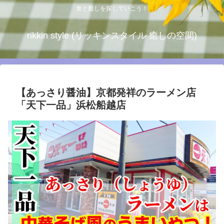
食と癒しを探していこう！
rikkin style (リッキンスタイル 癒しの空間)
【あっさり醤油】京都発祥のラーメン店
「天下一品」浜松船越店