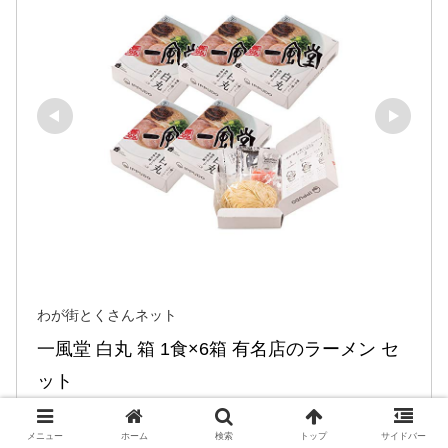
わが街とくさんネット
一風堂 白丸 箱 1食×6箱 有名店のラーメン セ
ット
2021400015
メニュー
ホーム
検索
トップ
サイドバー