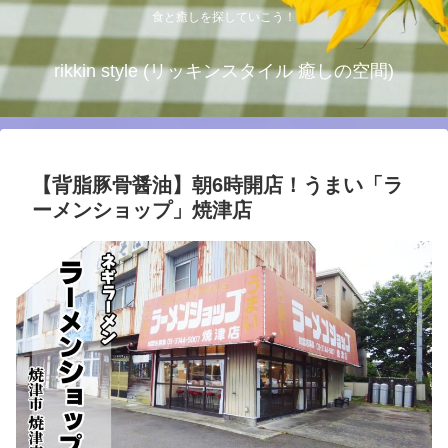
食と癒しを探していこう！
rikkin style (リッキンスタイル 癒しの空間)
【背脂豚骨醤油】朝6時開店！うまい「ラ
ーメンショップ」焼津店