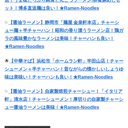
店！うま味たっぷり純骨とんこつラーメン!卵黄豚めしセ
ット！博多直送麺は良い！★Ramen-Noodles
✨
【醤油ラーメン】静岡市「麺屋 金泉軒本店」チャーシ
ュー麺＋半チャーハン！昭和の香り漂うラーメン店！鶏ガ
ラの風味豊かなラーメンは美味！チャーハンも良い！
★Ramen-Noodles
🌟
【中華そば】浜松市「ホームラン軒」半田山店！チャー
シューメン＋半チャーハン！昔ながらの懐かしいしょうゆ
味は美味い！チャーハンも良い！★Ramen-Noodles
✨
【醤油ラーメン】自家製焙煎チャーシュー！「イタリア
軒」清水店！チャーシューメン！厚切りの自家製チャーシ
ュー醤油ラーメンは美味！★Ramen-Noodles