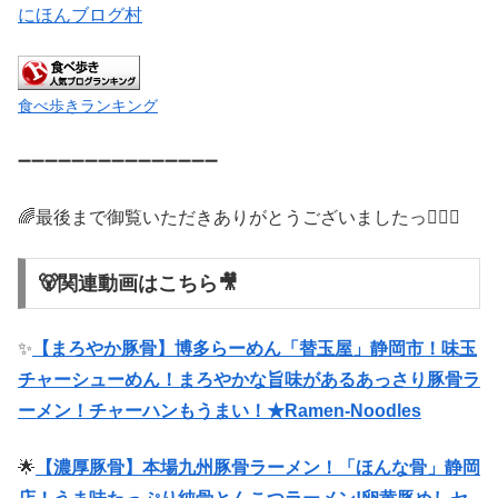
にほんブログ村
食べ歩きランキング
➖➖➖➖➖➖➖➖➖➖➖➖➖➖➖
🌈最後まで御覧いただきありがとうございましたっ🙇🏻‍♂️
🐻関連動画はこちら🎥
✨
【まろやか豚骨】博多らーめん「替玉屋」静岡市！味玉
チャーシューめん！まろやかな旨味が‌あるあっさり豚骨ラ
ーメン！チャーハンもうまい！★Ramen-Noodles
🌟
【濃厚豚骨】本場九州豚骨ラーメン！「ほんな骨」静岡