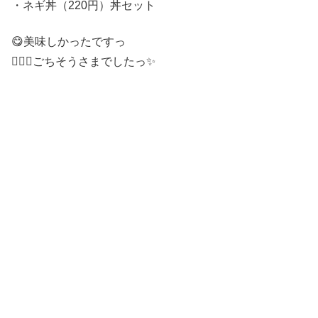
・ネギ丼（220円）丼セット
😋美味しかったですっ
🙇🏻‍♂️ごちそうさまでしたっ✨