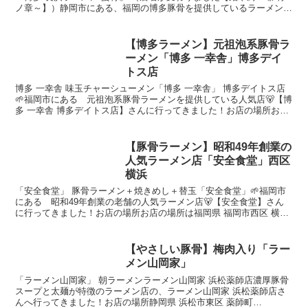
ノ章～】）静岡市にある、福岡の博多豚骨を提供しているラーメン店
「博多 長浜 ラーメン蛮骨」 さんに行ってきまし...
【博多ラーメン】元祖泡系豚骨ラ
ーメン「博多 一幸舎」博多デイ
トス店
博多 一幸舎 味玉チャーシューメン「博多 一幸舎」 博多デイトス店
🌱福岡市にある 元祖泡系豚骨ラーメンを提供している人気店🐻【博
多 一幸舎 博多デイトス店】さんに行ってきました！お店の場所お店
の場所は福岡県 福岡市博多区 博多駅 中央街(f...
【豚骨ラーメン】昭和49年創業の
人気ラーメン店「安全食堂」西区
横浜
「安全食堂」 豚骨ラーメン＋焼きめし＋替玉「安全食堂」🌱福岡市
にある 昭和49年創業の老舗の人気ラーメン店🐻【安全食堂】さん
に行ってきました！お店の場所お店の場所は福岡県 福岡市西区 横浜
西区を通る国道202号線にある(function(b...
【やさしい豚骨】梅肉入り「ラー
メン山岡家」
「ラーメン山岡家」 朝ラーメンラーメン山岡家 浜松薬師店濃厚豚骨
スープと太麺が特徴のラーメン店の、ラーメン山岡家 浜松薬師店さ
んへ行ってきました！お店の場所静岡県 浜松市東区 薬師町