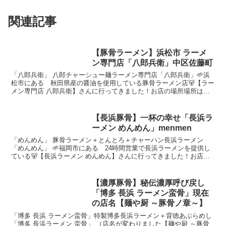
関連記事
【豚骨ラーメン】浜松市 ラーメ
ン専門店「八郎兵衛」中区佐藤町
「八郎兵衛」 八郎チャーシュー麺ラーメン専門店「八郎兵衛」🌱浜
松市にある 秋田県産の醤油を使用している豚骨ラーメン店🐻【ラー
メン専門店 八郎兵衛】さんに行ってきました！お店の場所場所は静
岡県 浜松市中区 佐藤町静岡文化芸術大学前にある六間道...
【長浜豚骨】一杯の幸せ「長浜ラ
ーメン めんめん」menmen
「めんめん」 豚骨ラーメン＋とんとろ＋チャーハン長浜ラーメン
「めんめん」 🌱福岡市にある 24時間営業で長浜ラーメンを提供し
ている🐻【長浜ラーメン めんめん】さんに行ってきました！お店の
場所お店の場所は福岡県 福岡市博多区 三筑福岡外環状...
【濃厚豚骨】秘伝濃厚呼び戻し
「博多 長浜 ラーメン蛮骨」現在
の店名【麺や厨 ～豚骨ノ章～】
「博多 長浜 ラーメン蛮骨」特製博多長浜ラーメン＋背徳あぶらめし
「博多 長浜ラーメン 蛮骨」 （店名が変わりました【麺や厨 ～豚骨