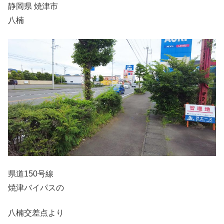
静岡県 焼津市
八楠
県道150号線
焼津バイパスの
八楠交差点より