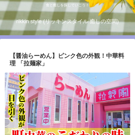
食と癒しを探していこう！
rikkin style (リッキンスタイル 癒しの空間)
【醤油らーめん】ピンク色の外観！中華料
理 「拉麺家」