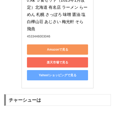
の味 ５食セット（2023年1月改
定）北海道 有名店 ラーメン らー
めん 札幌 さっぽろ 味噌 醤油 塩 
白樺山荘 あじさい 梅光軒 そら 
飛燕
4533446003046
Amazonで見る
楽天市場で見る
Yahoo!ショッピングで見る
チャーシューは