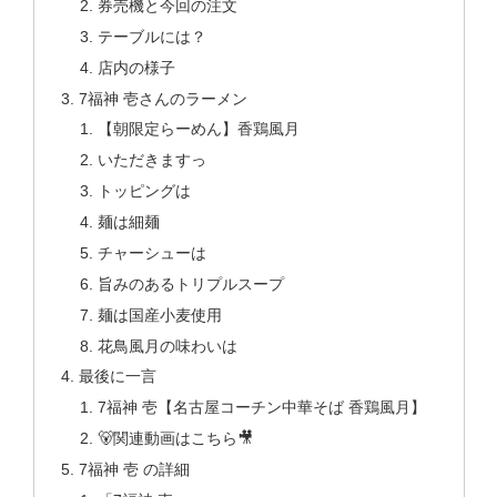
券売機と今回の注文
テーブルには？
店内の様子
7福神 壱さんのラーメン
【朝限定らーめん】香鶏風月
いただきますっ
トッピングは
麺は細麺
チャーシューは
旨みのあるトリプルスープ
麺は国産小麦使用
花鳥風月の味わいは
最後に一言
7福神 壱【名古屋コーチン中華そば 香鶏風月】
🐻関連動画はこちら🎥
7福神 壱 の詳細