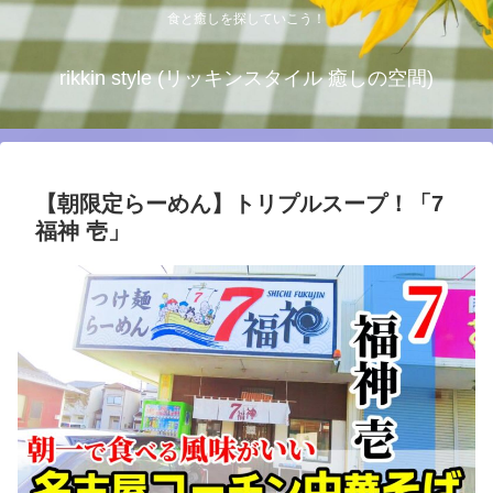
食と癒しを探していこう！
rikkin style (リッキンスタイル 癒しの空間)
【朝限定らーめん】トリプルスープ！「7
福神 壱」