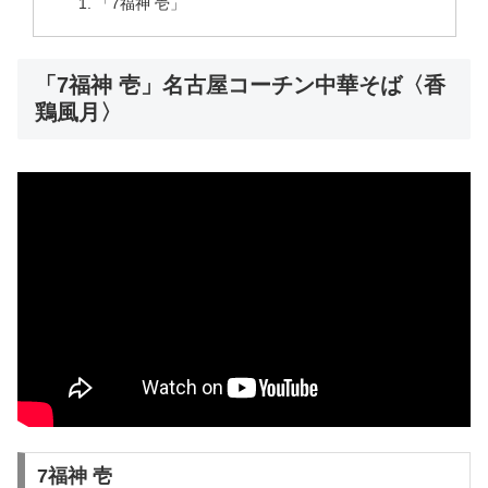
「7福神 壱」
「7福神 壱」名古屋コーチン中華そば〈香
鶏風月〉
7福神 壱