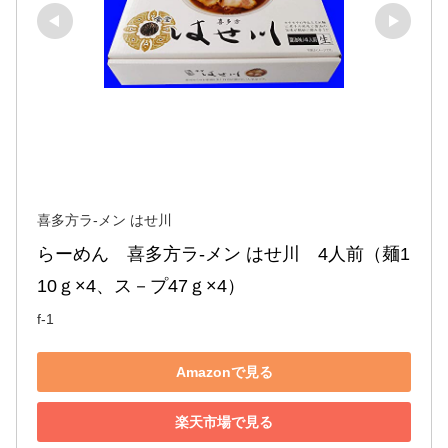
喜多方ラ-メン はせ川
らーめん　喜多方ラ-メン はせ川　4人前（麺1
10ｇ×4、ス－プ47ｇ×4）
f-1
Amazonで見る
楽天市場で見る