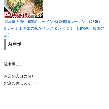
北海道 札幌 山岡家 ラーメン 特製味噌ラーメン （乾麺）
8食入り 山岡家の味がインスタントに！【山岡家正規販売
店】
駐車場
駐車場は、
お店の入口の前と
お店の奥にあります！