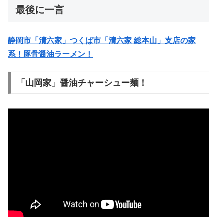
最後に一言
静岡市「清六家」つくば市「清六家 総本山」支店の家
系！豚骨醤油ラーメン！
「山岡家」醤油チャーシュー麺！