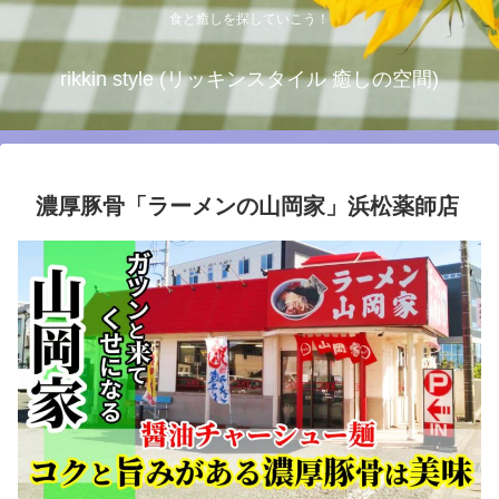
食と癒しを探していこう！
rikkin style (リッキンスタイル 癒しの空間)
濃厚豚骨「ラーメンの山岡家」浜松薬師店