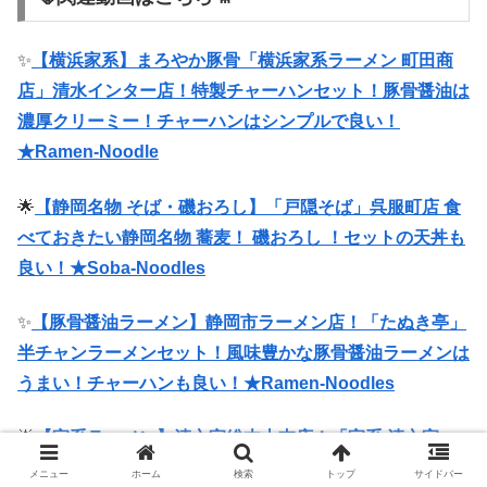
✨
【横浜家系】まろやか豚骨「横浜家系ラーメン 町田商
店」清水インター店！特製チャーハンセット！豚骨醤油は
濃厚クリーミー！チャーハンはシンプルで良い！
★Ramen-Noodle
🌟
【静岡名物 そば・磯おろし】「戸隠そば」呉服町店 食
べておきたい静岡名物 蕎麦！ 磯おろし ！セットの天丼も
良い！★Soba-Noodles
✨
【豚骨醤油ラーメン】静岡市ラーメン店！「たぬき亭」
半チャンラーメンセット！風味豊かな豚骨醤油ラーメンは
うまい！チャーハンも良い！★Ramen-Noodles
🌟
【家系ラーメン】清六家総本山支店！「家系 清六家」
静岡両替町店！豚骨醤油ラーメン！クリーミーで後味スッ
メニュー
ホーム
検索
トップ
サイドバー