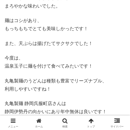
まろやかな味わいでした。
麺はコシがあり、
もっちもちでとても美味しかったです！
また、天ぷらは揚げたてサクサクでした！
今度は、
温泉玉子に麺を付けて食べてみたいです！
丸亀製麺のうどんは種類も豊富でリーズナブル、
利用しやすいですね！
丸亀製麺 静岡呉服町店さんは
静岡伊勢丹の向かいにあり年中無休は良いです！
丸亀製麺のうどんは
メニュー
ホーム
検索
トップ
サイドバー