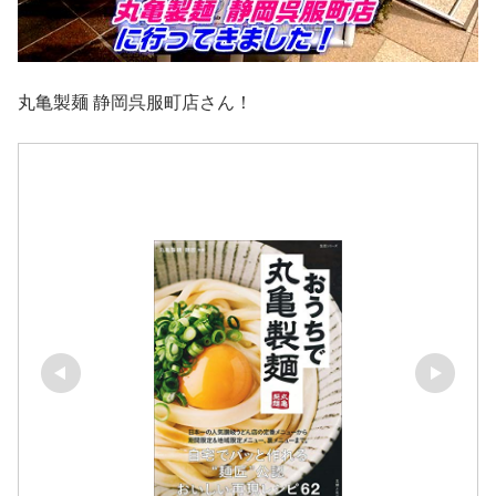
丸亀製麺 静岡呉服町店さん！