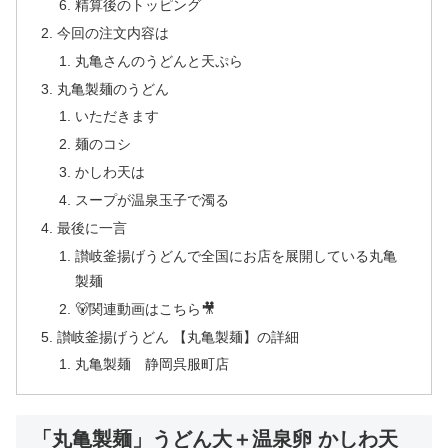
精算後のトッピング
今回の注文内容は
丸亀さんのうどんと天ぷら
丸亀製麺のうどん
いただきます
麺のコシ
かしわ天は
スープが温泉玉子で濁る
最後に一言
讃岐釜揚げうどんで全国にお店を展開している丸亀
製麺
🐻関連動画はこちら🎥
讃岐釜揚げうどん 【丸亀製麺】の詳細
丸亀製麺 静岡呉服町店
「丸亀製麺」うどん大＋温泉卵 かしわ天