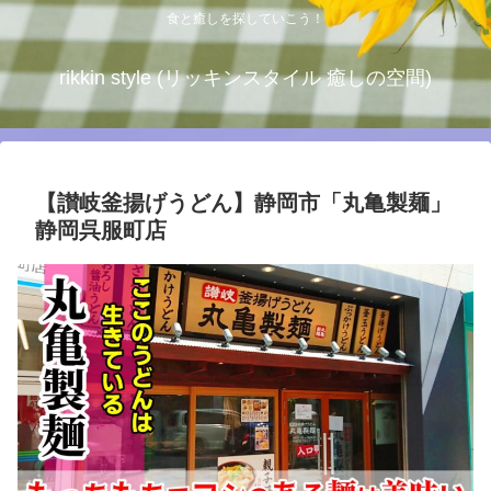
食と癒しを探していこう！
rikkin style (リッキンスタイル 癒しの空間)
【讃岐釜揚げうどん】静岡市「丸亀製麺」
静岡呉服町店