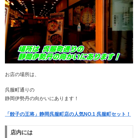
お店の場所は、
呉服町通りの
静岡伊勢丹の向かいにあります！
「餃子の王将」静岡呉服町店の人気NO.1 呉服町セット！
店内には